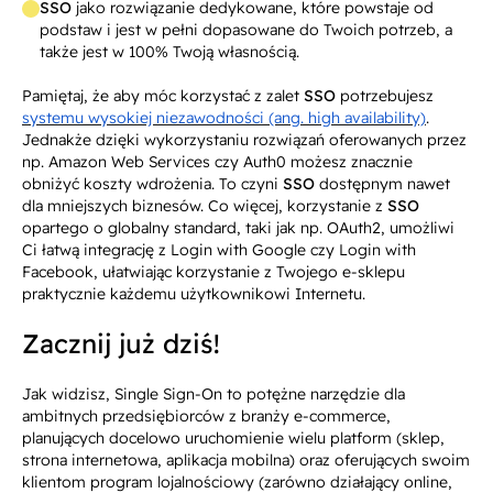
SSO
jako rozwiązanie dedykowane, które powstaje od
podstaw i jest w pełni dopasowane do Twoich potrzeb, a
także jest w 100% Twoją własnością.
Pamiętaj, że aby móc korzystać z zalet
SSO
potrzebujesz
systemu wysokiej niezawodności (ang. high availability)
.
Jednakże dzięki wykorzystaniu rozwiązań oferowanych przez
np. Amazon Web Services czy Auth0 możesz znacznie
obniżyć koszty wdrożenia. To czyni
SSO
dostępnym nawet
dla mniejszych biznesów. Co więcej, korzystanie z
SSO
opartego o globalny standard, taki jak np. OAuth2, umożliwi
Ci łatwą integrację z Login with Google czy Login with
Facebook, ułatwiając korzystanie z Twojego e-sklepu
praktycznie każdemu użytkownikowi Internetu.
Zacznij już dziś!
Jak widzisz, Single Sign-On to potężne narzędzie dla
ambitnych przedsiębiorców z branży e-commerce,
planujących docelowo uruchomienie wielu platform (sklep,
strona internetowa, aplikacja mobilna) oraz oferujących swoim
klientom program lojalnościowy (zarówno działający online,