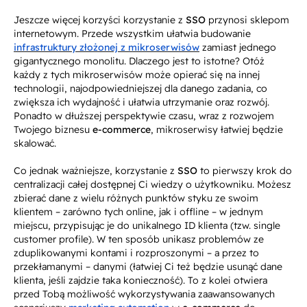
Jeszcze więcej korzyści korzystanie z
SSO
przynosi sklepom
internetowym. Przede wszystkim ułatwia budowanie
infrastruktury złożonej z mikroserwisów
zamiast jednego
gigantycznego monolitu. Dlaczego jest to istotne? Otóż
każdy z tych mikroserwisów może opierać się na innej
technologii, najodpowiedniejszej dla danego zadania, co
zwiększa ich wydajność i ułatwia utrzymanie oraz rozwój.
Ponadto w dłuższej perspektywie czasu, wraz z rozwojem
Twojego biznesu
e-commerce
, mikroserwisy łatwiej będzie
skalować.
Co jednak ważniejsze, korzystanie z
SSO
to pierwszy krok do
centralizacji całej dostępnej Ci wiedzy o użytkowniku.
Możesz
zbierać dane z wielu różnych punktów styku ze swoim
klientem – zarówno tych online, jak i offline – w jednym
miejscu, przypisując je do unikalnego ID klienta (tzw.
single
customer profile
). W ten sposób unikasz problemów ze
zduplikowanymi kontami i rozproszonymi – a przez to
przekłamanymi – danymi (łatwiej Ci też będzie usunąć dane
klienta, jeśli zajdzie taka konieczność). To z kolei otwiera
przed Tobą możliwość wykorzystywania zaawansowanych