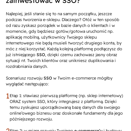
zainwestować w SSO?
Najlepiej, jeśli stanie się to na samym początku, jeszcze
podczas tworzenia e-sklepu. Dlaczego? Otóż w ten sposób
od razu zyskasz porządek w bazie danych o klientach i w
momencie, gdy będziesz gotów/gotowa uruchomić np.
aplikację mobilną, użytkownicy Twojego sklepu
internetowego nie będą musieli tworzyć drugiego konta, by
móc z niej korzystać. Każdą kolejną platformę podłączysz do
już istniejącego
SSO
, dzięki czemu zachowasz jasny obraz
sytuacji nt. Twoich klientów oraz unikniesz duplikowania i
rozdrabniania danych.
Scenariusz rozwoju
SSO
w Twoim e-commerce mógłby
wyglądać następująco:
Etap 1: stawiasz pierwszą platformę (np. sklep internetowy)
ORAZ system SSO, który integrujesz z platformą. Dzięki
temu zyskujesz uporządkowaną bazę danych dla swojego
online’owego biznesu oraz doskonałe fundamenty dla jego
późniejszego rozwoju.
Etap 2: w miarę rozwoju Twojego
e-commerce’u
i budowy