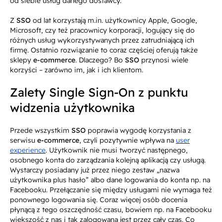
od siebie usług danego dostawcy.
Z
SSO
od lat korzystają m.in. użytkownicy Apple, Google,
Microsoft, czy też pracownicy korporacji, logujący się do
różnych usług wykorzystywanych przez zatrudniającą ich
firmę. Ostatnio rozwiązanie to coraz częściej oferują także
sklepy
e-commerce
. Dlaczego? Bo
SSO
przynosi wiele
korzyści – zarówno im, jak i ich klientom.
Zalety Single Sign-On z punktu
widzenia użytkownika
Przede wszystkim
SSO
poprawia wygodę korzystania z
serwisu
e-commerce
, czyli pozytywnie wpływa na
user
experience
. Użytkownik nie musi tworzyć następnego,
osobnego konta do zarządzania kolejną aplikacją czy usługą.
Wystarczy posiadany już przez niego zestaw „nazwa
użytkownika plus hasło” albo dane logowania do konta np. na
Facebooku. Przełączanie się między usługami nie wymaga też
ponownego logowania się. Coraz więcej osób docenia
płynącą z tego oszczędność czasu, bowiem np. na Facebooku
większość z nas i tak zalogowana jest przez cały czas. Co