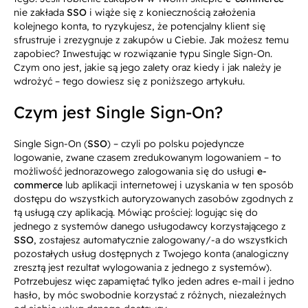
nie zakłada
SSO
i wiąże się z koniecznością założenia
kolejnego konta, to ryzykujesz, że potencjalny klient się
sfrustruje i zrezygnuje z zakupów u Ciebie. Jak możesz temu
zapobiec? Inwestując w rozwiązanie typu Single Sign-On.
Czym ono jest, jakie są jego zalety oraz kiedy i jak należy je
wdrożyć – tego dowiesz się z poniższego artykułu.
Czym jest Single Sign-On?
Single Sign-On (
SSO
)
– czyli po polsku pojedyncze
logowanie, zwane czasem zredukowanym logowaniem – to
możliwość jednorazowego zalogowania się do usługi
e-
commerce
lub aplikacji internetowej i uzyskania w ten sposób
dostępu do wszystkich autoryzowanych zasobów zgodnych z
tą usługą czy aplikacją. Mówiąc prościej: logując się do
jednego z systemów danego usługodawcy korzystającego z
SSO
, zostajesz automatycznie zalogowany/-a do wszystkich
pozostałych usług dostępnych z Twojego konta (analogiczny
zresztą jest rezultat wylogowania z jednego z systemów).
Potrzebujesz więc zapamiętać tylko jeden adres e-mail i jedno
hasło, by móc swobodnie korzystać z różnych, niezależnych