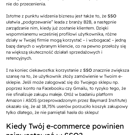
nie do przecenienia.
Istotne z punktu widzenia biznesu jest także to, że
SSO
ułatwia „podgrzewanie” leada z branży B2B, a następnie
zarządzanie nim, kiedy już zostanie klientem. Dzięki
wspomnianemu wcześniej profilowi użytkownika, różne
działy w Twojej firmie mogą korzystać – i wzbogacać – jedną
bazę danych o wybranym kliencie, co na pewno przełoży się
na większą skuteczność działań sprzedażowych i
retencyjnych.
I na koniec ciekawostka: korzystanie z
SSO
znacznie zwiększa
szansę na to, że użytkownik złoży zamówienie w Twoim e-
sklepie. Jeśli może zalogować się do Twojego sklepu np.
poprzez konto na Facebooku czy Gmailu, to ryzyko tego, że
nie sfinalizuje zakupu maleje. Otóż w badaniu platform
Amazon i ASOS (przeprowadzonym przez Baymard Institute)
okazało się, że aż 18,75% userów porzuciło koszyk zakupowy
tylko dlatego, że nie pamiętali hasła do sklepu!
Kiedy Twój e-commerce powinien