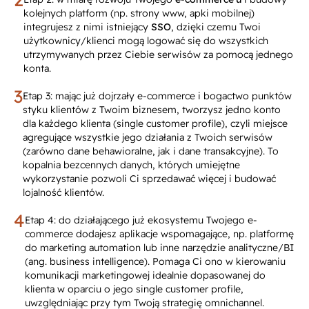
kolejnych platform (np. strony www, apki mobilnej)
integrujesz z nimi istniejący
SSO
, dzięki czemu Twoi
użytkownicy/klienci mogą logować się do wszystkich
utrzymywanych przez Ciebie serwisów za pomocą jednego
konta.
Etap 3: mając już dojrzały e-commerce i bogactwo punktów
styku klientów z Twoim biznesem,
tworzysz jedno konto
dla każdego klienta (
single customer profile
), czyli miejsce
agregujące wszystkie jego działania z Twoich serwisów
(zarówno dane behawioralne, jak i dane transakcyjne). To
kopalnia bezcennych danych, których umiejętne
wykorzystanie pozwoli Ci sprzedawać więcej i budować
lojalność klientów.
Etap 4: do działającego już ekosystemu Twojego e-
commerce dodajesz aplikacje wspomagające, np. platformę
do marketing automation lub inne narzędzie analityczne/BI
(ang.
business intelligence
). Pomaga Ci ono w kierowaniu
komunikacji marketingowej idealnie dopasowanej do
klienta w oparciu o jego single customer profile,
uwzględniając przy tym Twoją strategię omnichannel.