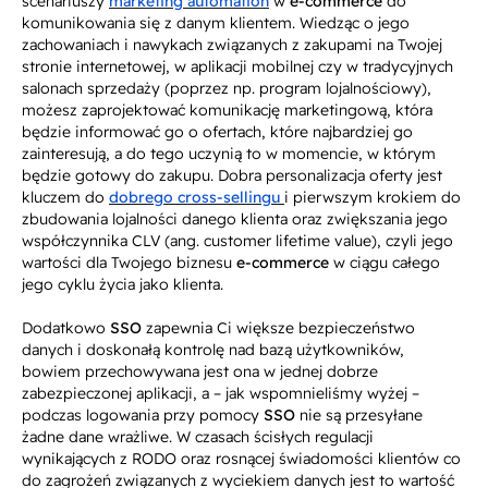
scenariuszy
marketing automation
w
e-commerce
do
komunikowania się z danym klientem. Wiedząc o jego
zachowaniach i nawykach związanych z zakupami na Twojej
stronie internetowej, w aplikacji mobilnej czy w tradycyjnych
salonach sprzedaży (poprzez np. program lojalnościowy),
możesz zaprojektować komunikację marketingową, która
będzie informować go o ofertach, które najbardziej go
zainteresują, a do tego uczynią to w momencie, w którym
będzie gotowy do zakupu. Dobra personalizacja oferty jest
kluczem do
dobrego cross-sellingu
i pierwszym krokiem do
zbudowania lojalności danego klienta oraz zwiększania jego
współczynnika CLV (ang.
customer lifetime value
), czyli jego
wartości dla Twojego biznesu
e-commerce
w ciągu całego
jego cyklu życia jako klienta.
Dodatkowo
SSO
zapewnia Ci większe bezpieczeństwo
danych i doskonałą kontrolę nad bazą użytkowników,
bowiem przechowywana jest ona w jednej dobrze
zabezpieczonej aplikacji, a – jak wspomnieliśmy wyżej –
podczas logowania przy pomocy
SSO
nie są przesyłane
żadne dane wrażliwe. W czasach ścisłych regulacji
wynikających z RODO oraz rosnącej świadomości klientów co
do zagrożeń związanych z wyciekiem danych jest to wartość