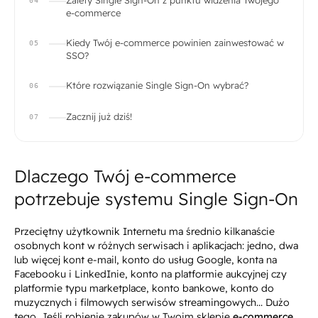
Zalety Single Sign-On z punktu widzenia Twojego
04
e-commerce
Kiedy Twój e-commerce powinien zainwestować w
05
SSO?
Które rozwiązanie Single Sign-On wybrać?
06
Zacznij już dziś!
07
Dlaczego Twój e-commerce
potrzebuje systemu Single Sign-On
Przeciętny użytkownik Internetu ma
średnio kilkanaście
osobnych kont w różnych serwisach i aplikacjach: jedno, dwa
lub więcej kont e-mail, konto do usług Google, konta na
Facebooku i LinkedInie, konto na platformie aukcyjnej czy
platformie typu marketplace, konto bankowe, konto do
muzycznych i filmowych serwisów streamingowych... Dużo
tego. Jeśli robienie zakupów w Twoim sklepie
e-commerce