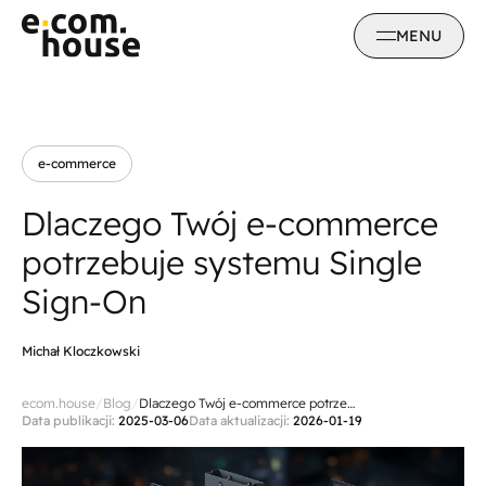
MENU
e-commerce
Dlaczego Twój e-commerce
potrzebuje systemu Single
Sign-On
Michał Kloczkowski
ecom.house
/
Blog
/
Dlaczego Twój e-commerce potrzebuje systemu Single Sign-On
Data publikacji
:
2025-03-06
Data aktualizacji
:
2026-01-19