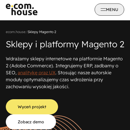
MENU
ecom.house
/
Sklepy Magento 2
Sklepy i platformy Magento 2
Wdrażamy sklepy internetowe na platformie Magento
2 (Adobe Commerce). Integrujemy ERP, zadbamy o
SEO,
analitykę oraz UX
. Stosując nasze autorskie
moduły optymalizujemy czas wdrożenia przy
zachowaniu wysokiej jakości.
Wyceń projekt
Zobacz demo